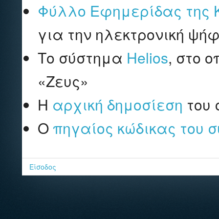
Φύλλο Εφημερίδας της Κυ
για την ηλεκτρονική ψή
Το σύστημα
Helios
, στο 
«Ζευς»
Η
αρχική δημοσίεση
του 
Ο
πηγαίος κώδικας του 
Είσοδος